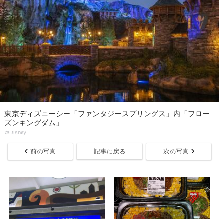
東京ディズニーシー「ファンタジースプリングス」内「フロー
ズンキングダム」
©Disney
前の写真
記事に戻る
次の写真