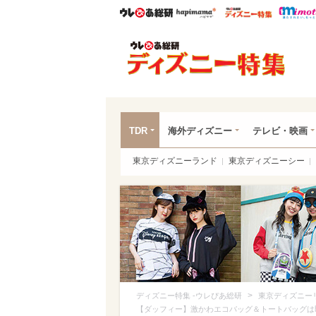
ウレぴあ総研
ハピママ*
ウレぴあ
ディ
TDR
海外ディズニー
テレビ・映画
東京ディズニーランド
東京ディズニーシー
>
ディズニー特集 -ウレぴあ総研
東京ディズニー
【ダッフィー】激かわエコバッグ＆トートバッグは