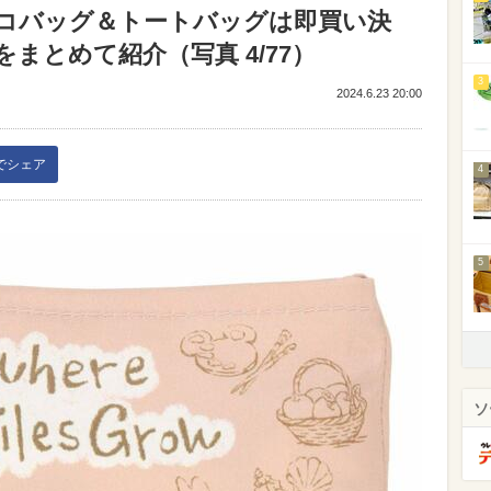
コバッグ＆トートバッグは即買い決
まとめて紹介（写真 4/77）
3
2024.6.23 20:00
kでシェア
4
5
ソ