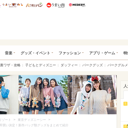
総研 ディズニー特集
mimot.
うまいめし
うまいパン
うまい肉
Medery.
ズニー特集 -ウレぴあ総研
音楽
グッズ・イベント
ファッション
アプリ・ゲーム
特
裏ワザ・攻略
子どもとディズニー
ダッフィー
パークグッズ
パークグルメ
人
1
>
>
リゾート
東京ディズニーシー
即買い決定！新作バッグ類グッズをまとめて紹介
2