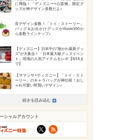
に降臨！「ディズニー×心斎橋」限定グ
ッズが神デザイン多数だよ♪
良デザイン多数！「トイ・ストーリー」
バッグ＆お出かけグッズがillusie300か
ら多数ラインナップ♪
【ディズニー】日本中の“激かわ最新グッ
ズ”が大集合！「日本最大級グッズイベン
ト」現地の人気アイテムをレポ【8/16ま
で】
【サマンサ×ディズニー】「トイ・スト
ーリー」のキャラバッグが神仕様！おし
ゃれ可愛い即買いデザイン♪
続きを読み込む
ーシャルアカウント
X
RSS