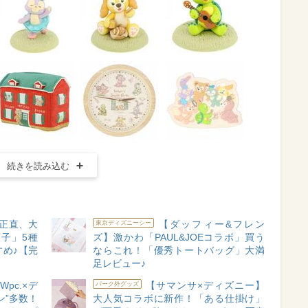
続きを読み込む
正直、大
【ダッフィー&フレン
東京ディズニーシー
子」5種
ズ】激かわ「PAUL&JOEコラボ」買う
すめ♪【完
ならこれ！「優秀トートバッグ」大満
足レビュー♪
pc.×デ
【サマンサ×ディズニー】
パーク外グッズ
ン”多数！
大人気コラボに新作！「ある仕掛け」