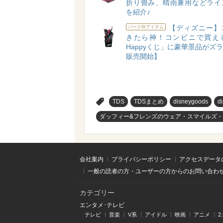
折り畳み、晴雨兼用などライ
を紹介♪
【ディズニー】
パーク外アイテム
きたら神！コンビニで買え
Happyくじ」に豪華景品がズラリ
販売開始】
>
TDS
TDSまとめ
disneygoods
d
ダッフィー&フレンズのウェア・スマイルズ
会社案内
プライバシーポリシー
アクセスデータ
一般の読者の方・ユーザーの方からのお問い合わ
カテゴリー
エンタメ･テレビ
テレビ
音楽
V系
アイドル
映画
アニメ
2