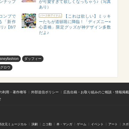
ンナップ
が可愛すぎて欲しくなっちゃう♪（写真
あり）
コンプで
【これは欲しい】ミッキ
パーク外アイテム
る「新作
ーたちが道頓堀に降臨！「ディズニー×
♪【8/7
心斎橋」限定グッズが神デザイン多数
だよ♪
isneyfashion
ダッフィー
・グロウ
の利用・著作権等
外部送信ポリシー
広告出稿・お取り組みのご相談・情報掲載
せ
.5次元ミュージカル
演劇
ニコ動
本・マンガ
ゲーム
イベント
アート
スポ