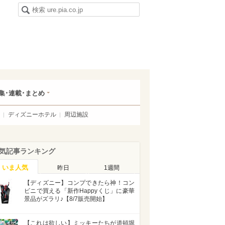
集･連載･まとめ
ディズニーホテル
周辺施設
気記事ランキング
いま人気
昨日
1週間
【ディズニー】コンプできたら神！コン
ビニで買える「新作Happyくじ」に豪華
景品がズラリ♪【8/7販売開始】
【これは欲しい】ミッキーたちが道頓堀