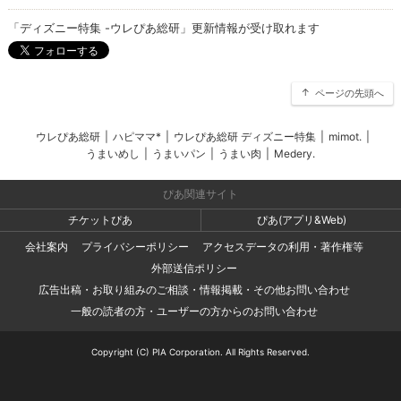
「ディズニー特集 -ウレぴあ総研」更新情報が受け取れます
ページの先頭へ
ウレぴあ総研
|
ハピママ*
|
ウレぴあ総研 ディズニー特集
|
mimot.
|
うまいめし
|
うまいパン
|
うまい肉
|
Medery.
ぴあ関連サイト
チケットぴあ
ぴあ(アプリ&Web)
会社案内
プライバシーポリシー
アクセスデータの利用・著作権等
外部送信ポリシー
広告出稿・お取り組みのご相談・情報掲載・その他お問い合わせ
一般の読者の方・ユーザーの方からのお問い合わせ
Copyright (C) PIA Corporation. All Rights Reserved.