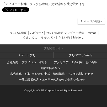
「ディズニー特集 -ウレぴあ総研」更新情報が受け取れます
ページの先頭へ
ウレぴあ総研
|
ハピママ*
|
ウレぴあ総研 ディズニー特集
|
mimot.
|
うまいめし
|
うまいパン
|
うまい肉
|
Medery.
ぴあ関連サイト
チケットぴあ
ぴあ(アプリ&Web)
会社案内
プライバシーポリシー
アクセスデータの利用・著作権等
外部送信ポリシー
広告出稿・お取り組みのご相談・情報掲載・その他お問い合わせ
一般の読者の方・ユーザーの方からのお問い合わせ
Copyright (C) PIA Corporation. All Rights Reserved.