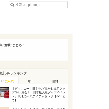
集･連載･まとめ
気記事ランキング
いま人気
昨日
1週間
【ディズニー】日本中の“激かわ最新グッ
ズ”が大集合！「日本最大級グッズイベン
ト」現地の人気アイテムをレポ【8/16ま
で】