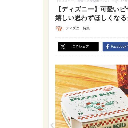
【ディズニー】可愛いピザ型ポーチの中には…!? 
【ディズニー】可愛いピ
嬉しい思わずほしくなるグッ
ディズニー特集
Xでシェア
Faceboo
<