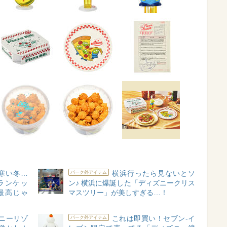
寒い冬…
横浜行ったら見ないとソ
パーク外アイテム
ランケッ
ン♪ 横浜に爆誕した「ディズニークリス
最高じゃ
マスツリー」が美しすぎる…！
ニーリゾ
これは即買い！セブン-イ
パーク外アイテム