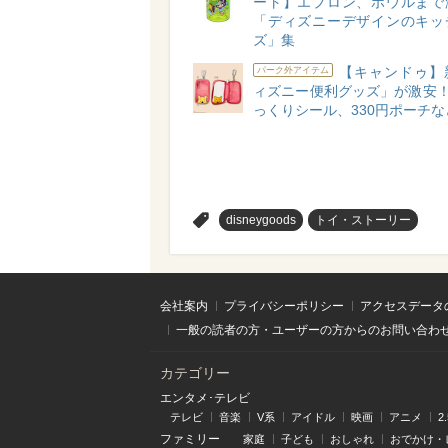
ート】エプロン、ボウルまで
「ディズニーデザインのキッ
ズ」集
【キャンドゥ】
パーク外アイテム
ィズニー便利グッズ」が激安！
っくりシール、330円ポーチな
>
disneygoods
トイ・ストーリー
会社案内
プライバシーポリシー
アクセスデータ
一般の読者の方・ユーザーの方からのお問い合わ
カテゴリー
エンタメ･テレビ
テレビ
音楽
V系
アイドル
映画
アニメ
2
ファミリー
家庭
子ども
おしゃれ
おでかけ・