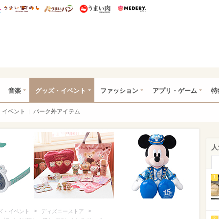
総研 ディズニー特集
mimot.
うまいめし
うまいパン
うまい肉
Medery.
ズニー特集 -ウレぴあ総研
音楽
グッズ・イベント
ファッション
アプリ・ゲーム
特
イベント
パーク外アイテム
人
1
>
>
ズ・イベント
ディズニーストア
2