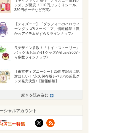
【キャンドゥ】新作「ディズニー便利グ
ッズ」が激安！110円ぷっくりシール、
330円ポーチなど充実♪
【ディズニー】「ダッフィーのハロウィ
ーングッズ&スーベニア」情報解禁！激
かわアイテムがずらりラインナップ♪
良デザイン多数！「トイ・ストーリー」
バッグ＆お出かけグッズがillusie300か
ら多数ラインナップ♪
【東京ディズニーシー】25周年記念に絶
対ほしい！“永久保存版レベル”の必見グ
ッズ発売決定♪【情報解禁】
続きを読み込む
ーシャルアカウント
X
RSS
>