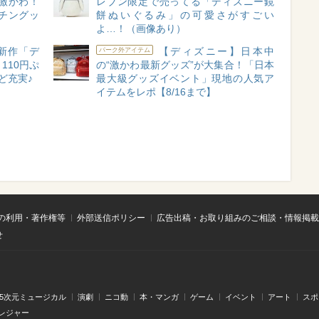
激かわ！
レブン限定で売ってる「ディズニー鏡
チングッ
餅ぬいぐるみ」の可愛さがすごい
よ…！（画像あり）
新作「デ
【ディズニー】日本中
パーク外アイテム
110円ぷ
の“激かわ最新グッズ”が大集合！「日本
ど充実♪
最大級グッズイベント」現地の人気ア
イテムをレポ【8/16まで】
の利用・著作権等
外部送信ポリシー
広告出稿・お取り組みのご相談・情報掲載
せ
.5次元ミュージカル
演劇
ニコ動
本・マンガ
ゲーム
イベント
アート
スポ
レジャー