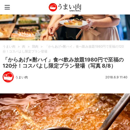
うまい肉
うまい肉
>
肉
>
鶏肉
>
「からあげ×酎ハイ」食べ飲み放題1980円で至福の120
分！コスパよし限定プラン登場
「からあげ×酎ハイ」食べ飲み放題1980円で至福の
120分！コスパよし限定プラン登場（写真 8/8）
うまい肉
2018.6.9 11:40