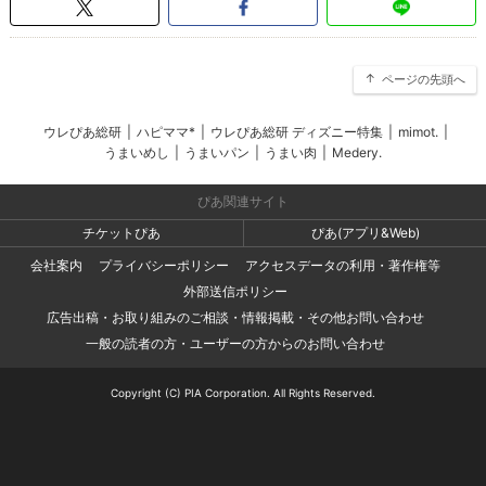
ページの先頭へ
ウレぴあ総研
|
ハピママ*
|
ウレぴあ総研 ディズニー特集
|
mimot.
|
うまいめし
|
うまいパン
|
うまい肉
|
Medery.
ぴあ関連サイト
チケットぴあ
ぴあ(アプリ&Web)
会社案内
プライバシーポリシー
アクセスデータの利用・著作権等
外部送信ポリシー
広告出稿・お取り組みのご相談・情報掲載・その他お問い合わせ
一般の読者の方・ユーザーの方からのお問い合わせ
Copyright (C) PIA Corporation. All Rights Reserved.