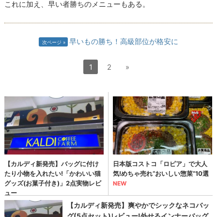
これに加え、早い者勝ちのメニューもある。
早いもの勝ち！高級部位が格安に
次ページ
1
2
»