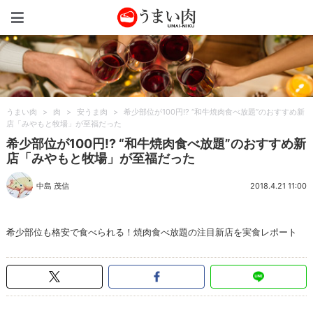
うまい肉
うまい肉
>
肉
>
安うま肉
>
希少部位が100円!? “和牛焼肉食べ放題”のおすすめ新
店「みやもと牧場」が至福だった
希少部位が100円!? “和牛焼肉食べ放題”のおすすめ新
店「みやもと牧場」が至福だった
中島 茂信
2018.4.21 11:00
希少部位も格安で食べられる！焼肉食べ放題の注目新店を実食レポート