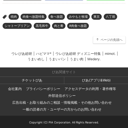
焼肉
肉食べ放題特集
食べ放題
みやもと牧場
東京
八丁堀
>
シャトーブリアン
黒毛和牛
肉と肴
#肉食べ放題
ページの先頭へ
ウレぴあ総研
|
ハピママ*
|
ウレぴあ総研 ディズニー特集
|
mimot.
|
うまいめし
|
うまいパン
|
うまい肉
|
Medery.
ぴあ関連サイト
チケットぴあ
ぴあ(アプリ&Web)
会社案内
プライバシーポリシー
アクセスデータの利用・著作権等
外部送信ポリシー
広告出稿・お取り組みのご相談・情報掲載・その他お問い合わせ
一般の読者の方・ユーザーの方からのお問い合わせ
Copyright (C) PIA Corporation. All Rights Reserved.