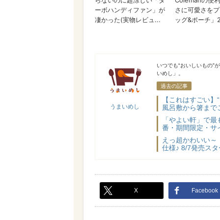
うまいめし
いつでも“おいしいもの”
いめし」。
過去の記事
【これはすごい】
うまいめし
風呂敷から箸まで
「やよい軒」で最
番・期間限定・サ
えっ超かわいい～
仕様♪ 8/7発売
X
Facebook