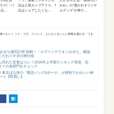
が食べたい！ ソト、ウチ、イベント…とにかくおいしい情報を届ける「うま
“おせち補完計画”始動！「エヴァンゲリオンおせち」爆誕、
こだわりすぎの神仕様
も売れた定食はコレ！2026年上半期ランキング発表、定
イドの各部門をチェック
！東京ばな奈の「限定バッグ&ポーチ」が便利でかわいい神
スタート【即買い】