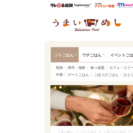
ウレぴあ総研
ハピママ*
ウレぴあ
うま
ソトごはん
ウチごはん
イベントご
焼肉
寿司・海鮮
食べ放題
カフェ・スイ
中華
デートごはん
ごほうびごはん
ひと
>
>
>
うまいめし
ソトごはん
ごほうびごはん