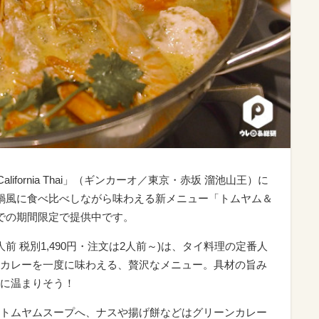
 California Thai」（ギンカーオ／東京・赤坂 溜池山王）に
鍋風に食べ比べしながら味わえる新メニュー「トムヤム＆
での期間限定で提供中です。
前 税別1,490円・注文は2人前～)は、タイ料理の定番人
カレーを一度に味わえる、贅沢なメニュー。具材の旨み
に温まりそう！
トムヤムスープへ、ナスや揚げ餅などはグリーンカレー