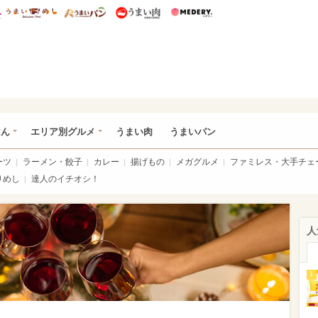
総研 ディズニー特集
mimot.
うまいめし
うまいパン
うまい肉
Medery.
いめし
はん
エリア別グルメ
うまい肉
うまいパン
ーツ
ラーメン・餃子
カレー
揚げもの
メガグルメ
ファミレス・大手チェ
りめし
達人のイチオシ！
人
1