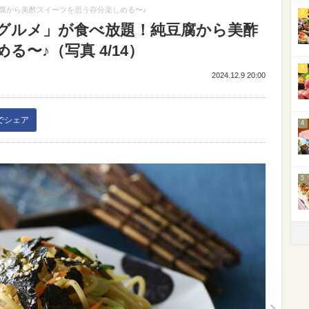
腐から美酢スイーツを思う存分楽しめる〜♪
2
グルメ」が食べ放題！純豆腐から美酢
〜♪（写真 4/14）
3
2024.12.9 20:00
kでシェア
4
5