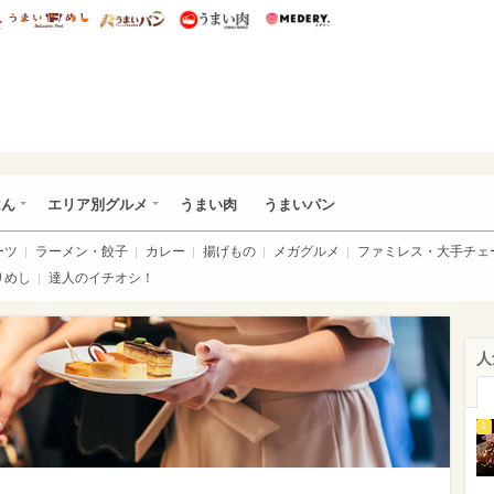
総研 ディズニー特集
mimot.
うまいめし
うまいパン
うまい肉
Medery.
いめし
はん
エリア別グルメ
うまい肉
うまいパン
ーツ
ラーメン・餃子
カレー
揚げもの
メガグルメ
ファミレス・大手チェ
りめし
達人のイチオシ！
人
1