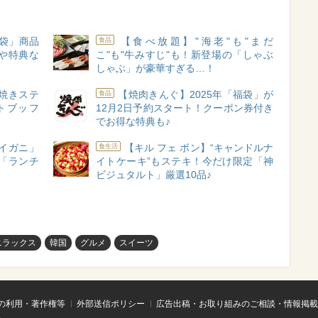
福袋」商品
【食べ放題】"海老"も"まだ
食品
や特典な
こ"も"牛みすじ"も！新登場の「しゃぶ
しゃぶ」が豪華すぎる…！
焼きステ
【焼肉きんぐ】2025年「福袋」が
食品
トブッフ
12月2日予約スタート！クーポン券付き
でお得な特典も♪
イガニ」
【キル フェ ボン】“キャンドルナ
食生活
「ランチ
イトケーキ”もステキ！今だけ限定「神
ビジュタルト」厳選10品♪
ニラックス
韓国
グルメ
スイーツ
の利用・著作権等
外部送信ポリシー
広告出稿・お取り組みのご相談・情報掲載