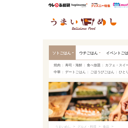
ウレぴあ総研
ハピママ*
ウレぴあ
うま
ソトごはん
ウチごはん
イベントご
焼肉
寿司・海鮮
食べ放題
カフェ・スイ
中華
デートごはん
ごほうびごはん
ひと
>
>
>
うまいめし
グルメ・料理
食品