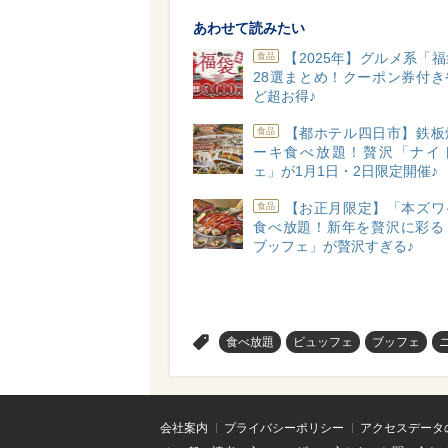
あわせて読みたい
【2025年】グルメ系「
食品
28選まとめ！クーポン券付き
ど超お得♪
【都ホテル四日市】鉄板
食品
ーキ食べ放題！贅沢「ナイ
ェ」が1月1日・2日限定開催♪
【お正月限定】「本ズワ
食品
食べ放題！新年を贅沢に彩る
ブッフェ」が贅沢すぎる♪
>
食べ放題
ビュッフェ
ブッフェ
会社案内
プライバシーポリシー
アクセスデータ