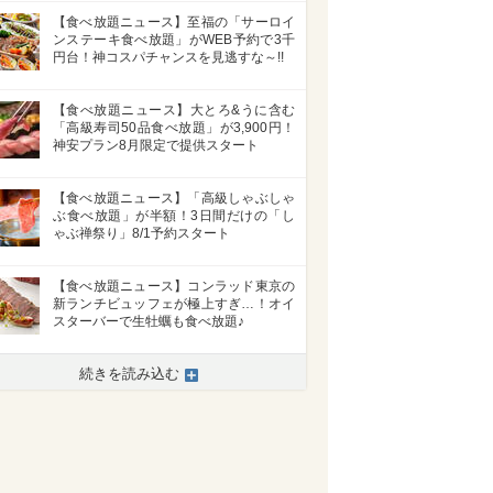
【食べ放題ニュース】至福の「サーロイ
ンステーキ食べ放題」がWEB予約で3千
円台！神コスパチャンスを見逃すな～!!
【食べ放題ニュース】大とろ&うに含む
「高級寿司50品食べ放題」が3,900円！
神安プラン8月限定で提供スタート
【食べ放題ニュース】「高級しゃぶしゃ
ぶ食べ放題」が半額！3日間だけの「し
ゃぶ禅祭り」8/1予約スタート
【食べ放題ニュース】コンラッド東京の
新ランチビュッフェが極上すぎ…！オイ
スターバーで生牡蠣も食べ放題♪
続きを読み込む
>