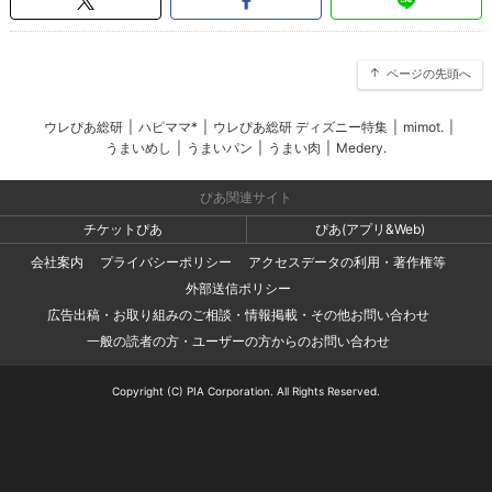
ページの先頭へ
ウレぴあ総研
|
ハピママ*
|
ウレぴあ総研 ディズニー特集
|
mimot.
|
うまいめし
|
うまいパン
|
うまい肉
|
Medery.
ぴあ関連サイト
チケットぴあ
ぴあ(アプリ&Web)
会社案内
プライバシーポリシー
アクセスデータの利用・著作権等
外部送信ポリシー
広告出稿・お取り組みのご相談・情報掲載・その他お問い合わせ
一般の読者の方・ユーザーの方からのお問い合わせ
Copyright (C) PIA Corporation. All Rights Reserved.