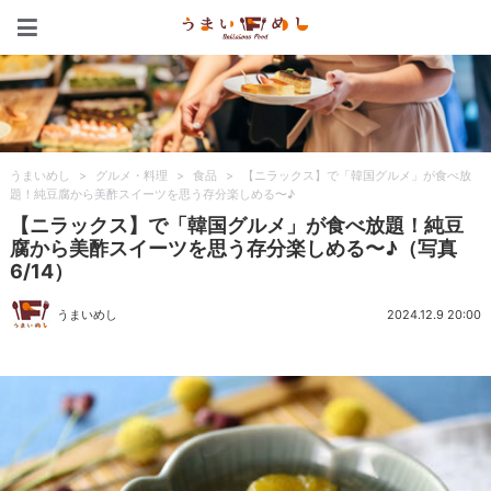
うまいめし
うまいめし
>
グルメ・料理
>
食品
>
【ニラックス】で「韓国グルメ」が食べ放
題！純豆腐から美酢スイーツを思う存分楽しめる〜♪
【ニラックス】で「韓国グルメ」が食べ放題！純豆
腐から美酢スイーツを思う存分楽しめる〜♪（写真
6/14）
うまいめし
2024.12.9 20:00