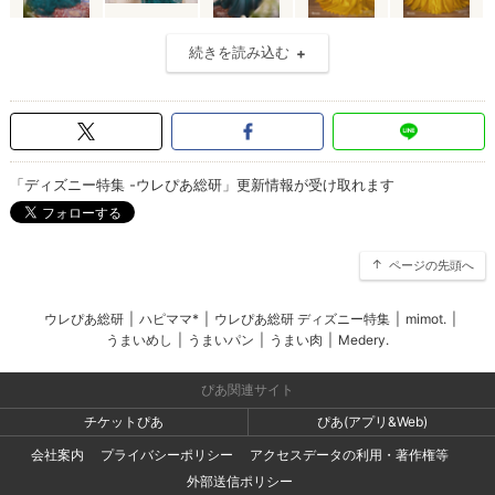
続きを読み込む
「ディズニー特集 -ウレぴあ総研」更新情報が受け取れます
ページの先頭へ
ウレぴあ総研
|
ハピママ*
|
ウレぴあ総研 ディズニー特集
|
mimot.
|
うまいめし
|
うまいパン
|
うまい肉
|
Medery.
ぴあ関連サイト
チケットぴあ
ぴあ(アプリ&Web)
会社案内
プライバシーポリシー
アクセスデータの利用・著作権等
外部送信ポリシー