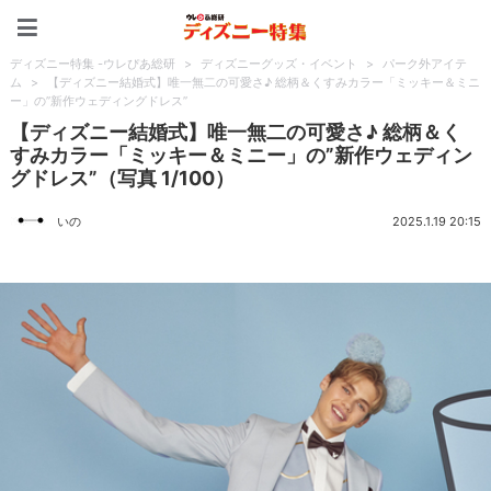
ディズニー特集 -ウレぴあ
ディズニー特集 -ウレぴあ総研
>
ディズニーグッズ・イベント
>
パーク外アイテ
ム
>
【ディズニー結婚式】唯一無二の可愛さ♪ 総柄＆くすみカラー「ミッキー＆ミニ
ー」の”新作ウェディングドレス”
【ディズニー結婚式】唯一無二の可愛さ♪ 総柄＆く
すみカラー「ミッキー＆ミニー」の”新作ウェディン
グドレス”（写真 1/100）
いの
2025.1.19 20:15