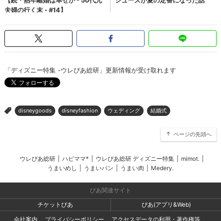
「ディズニー特集 -ウレぴあ総研」更新情報が受け取れます
disneygoods
disneyfashion
ウェディング
結婚式
>
ページの先頭へ
ウレぴあ総研
|
ハピママ*
|
ウレぴあ総研 ディズニー特集
|
mimot.
|
うまいめし
|
うまいパン
|
うまい肉
|
Medery.
ぴあ関連サイト
チケットぴあ
ぴあ(アプリ&Web)
会社案内
プライバシーポリシー
アクセスデータの利用・著作権等