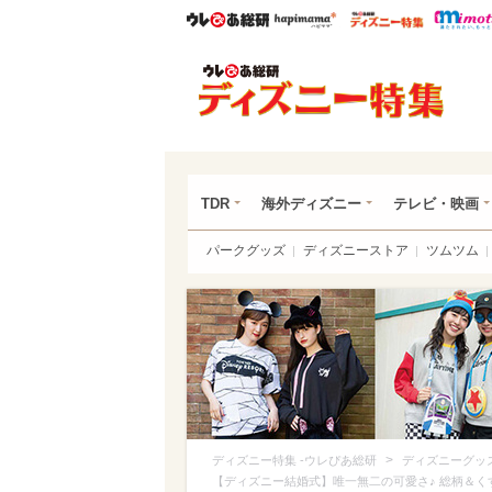
ウレぴあ総研
ハピママ*
ウレぴあ
ディ
TDR
海外ディズニー
テレビ・映画
パークグッズ
ディズニーストア
ツムツム
>
ディズニー特集 -ウレぴあ総研
ディズニーグッ
【ディズニー結婚式】唯一無二の可愛さ♪ 総柄＆く