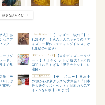
続きを読み込む
婚式】あ
【ディズニー結婚式】こ
パーク外アイテム
ンセスデ
れ凄すぎ…！あの大人気キャラの「デ
ィングド
ィズニー新作ウェディングドレス」が
反則級の可愛さ♪
ニーリゾ
【東京ディズニーリゾ
東京ディズニーランド
レード」
ート】1日チケットが最大1,900円
部まで見
OFF！お得すぎる「限定チケット」に
注目♪
新作「デ
【ディズニー】日本中
パーク外アイテム
110円ぷ
の“激かわ最新グッズ”が大集合！「日本
ど充実♪
最大級グッズイベント」現地の人気ア
イテムをレポ【8/16まで】