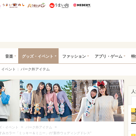
総研 ディズニー特集
mimot.
うまいめし
うまいパン
うまい肉
Medery.
ズニー特集 -ウレぴあ総研
音楽
グッズ・イベント
ファッション
アプリ・ゲーム
特
イベント
パーク外アイテム
人
1
>
>
ズ・イベント
パーク外アイテム
すみカラー「ミッキー＆ミニー」の”新作ウェディングドレス”
2