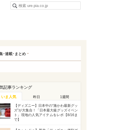
集･連載･まとめ
気記事ランキング
いま人気
昨日
1週間
【ディズニー】日本中の“激かわ最新グッ
ズ”が大集合！「日本最大級グッズイベン
ト」現地の人気アイテムをレポ【8/16ま
で】