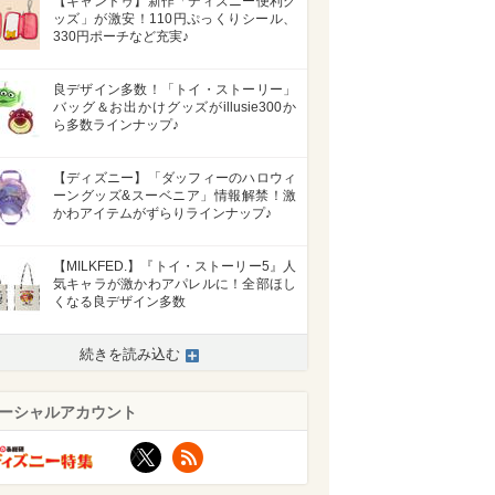
【キャンドゥ】新作「ディズニー便利グ
ッズ」が激安！110円ぷっくりシール、
330円ポーチなど充実♪
良デザイン多数！「トイ・ストーリー」
バッグ＆お出かけグッズがillusie300か
ら多数ラインナップ♪
【ディズニー】「ダッフィーのハロウィ
ーングッズ&スーベニア」情報解禁！激
かわアイテムがずらりラインナップ♪
【MILKFED.】『トイ・ストーリー5』人
気キャラが激かわアパレルに！全部ほし
くなる良デザイン多数
続きを読み込む
ーシャルアカウント
X
RSS