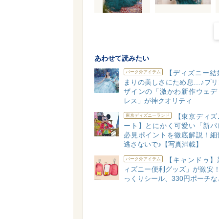
あわせて読みたい
【ディズニー結
パーク外アイテム
まりの美しさにため息…♪プリ
ザインの「激かわ新作ウェデ
レス」が神クオリティ
【東京ディズ
東京ディズニーランド
ート】とにかく可愛い「新パ
必見ポイントを徹底解説！細
逃さないで♪【写真満載】
【キャンドゥ】
パーク外アイテム
ィズニー便利グッズ」が激安！
っくりシール、330円ポーチな