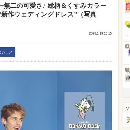
一無二の可愛さ♪ 総柄＆くすみカラー
”新作ウェディングドレス”（写真
3
2025.1.19 20:15
4
kでシェア
5
ソ