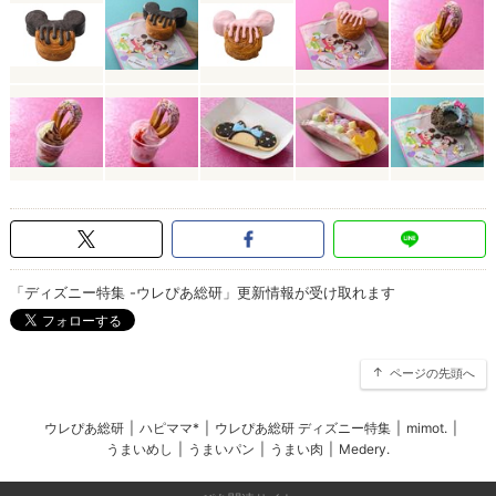
「ディズニー特集 -ウレぴあ総研」更新情報が受け取れます
ページの先頭へ
ウレぴあ総研
|
ハピママ*
|
ウレぴあ総研 ディズニー特集
|
mimot.
|
うまいめし
|
うまいパン
|
うまい肉
|
Medery.