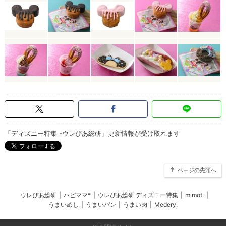
「ディズニー特集 -ウレぴあ総研」更新情報が受け取れます
ページの先頭へ
ウレぴあ総研
|
ハピママ*
|
ウレぴあ総研 ディズニー特集
|
mimot.
|
うまいめし
|
うまいパン
|
うまい肉
|
Medery.