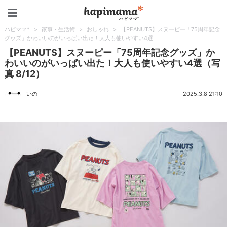
ハピママ*
ハピママ*
>
家事・生活術
>
おしゃれ
>
【PEANUTS】スヌーピー「75周年記念
グッズ」かわいいのがいっぱい出た！大人も使いやすい4選
【PEANUTS】スヌーピー「75周年記念グッズ」か
わいいのがいっぱい出た！大人も使いやすい4選（写
真 8/12）
いの
2025.3.8 21:10