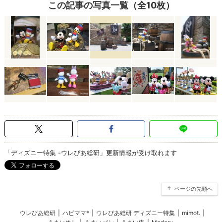
この記事の写真一覧（全10枚）
「ディズニー特集 -ウレぴあ総研」更新情報が受け取れます
ページの先頭へ
ウレぴあ総研
|
ハピママ*
|
ウレぴあ総研 ディズニー特集
|
mimot.
|