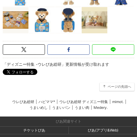
「ディズニー特集 -ウレぴあ総研」更新情報が受け取れます
ページの先頭へ
ウレぴあ総研
|
ハピママ*
|
ウレぴあ総研 ディズニー特集
|
mimot.
|
うまいめし
|
うまいパン
|
うまい肉
|
Medery.
ぴあ関連サイト
チケットぴあ
ぴあ(アプリ&Web)