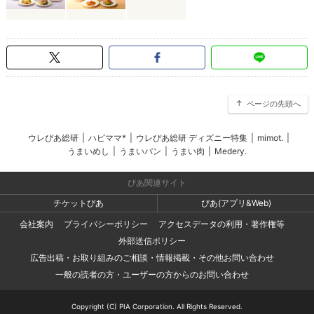
ページの先頭へ
ウレぴあ総研
|
ハピママ*
|
ウレぴあ総研 ディズニー特集
|
mimot.
|
うまいめし
|
うまいパン
|
うまい肉
|
Medery.
ぴあ関連サイト
チケットぴあ
ぴあ(アプリ&Web)
会社案内
プライバシーポリシー
アクセスデータの利用・著作権等
外部送信ポリシー
広告出稿・お取り組みのご相談・情報掲載・その他お問い合わせ
一般の読者の方・ユーザーの方からのお問い合わせ
Copyright (C) PIA Corporation. All Rights Reserved.