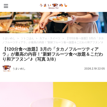
うまいめし
うまいめし
>
ソトごはん
>
カフェ・スイーツ
>
【120分食べ放題】3月の「タカ
ノフルーツティアラ」が最高の内容！“新鮮フルーツ食べ放題＆こだわり和アフヌン”♪
【120分食べ放題】3月の「タカノフルーツティア
ラ」が最高の内容！“新鮮フルーツ食べ放題＆こだわ
り和アフヌン”♪（写真 3/8）
うまいめし
2026.2.19 22:05