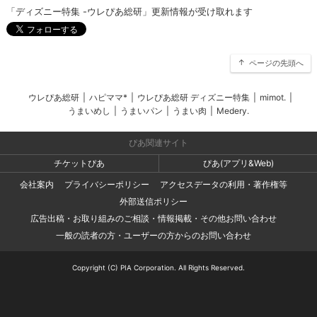
「ディズニー特集 -ウレぴあ総研」更新情報が受け取れます
ページの先頭へ
ウレぴあ総研
|
ハピママ*
|
ウレぴあ総研 ディズニー特集
|
mimot.
|
うまいめし
|
うまいパン
|
うまい肉
|
Medery.
ぴあ関連サイト
チケットぴあ
ぴあ(アプリ&Web)
会社案内
プライバシーポリシー
アクセスデータの利用・著作権等
外部送信ポリシー
広告出稿・お取り組みのご相談・情報掲載・その他お問い合わせ
一般の読者の方・ユーザーの方からのお問い合わせ
Copyright (C) PIA Corporation. All Rights Reserved.