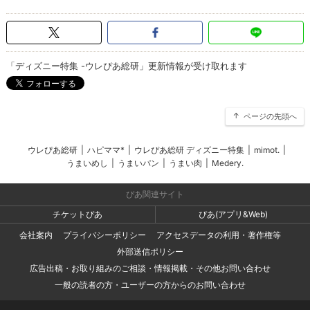
「ディズニー特集 -ウレぴあ総研」更新情報が受け取れます
ページの先頭へ
ウレぴあ総研
|
ハピママ*
|
ウレぴあ総研 ディズニー特集
|
mimot.
|
うまいめし
|
うまいパン
|
うまい肉
|
Medery.
ぴあ関連サイト
チケットぴあ
ぴあ(アプリ&Web)
会社案内
プライバシーポリシー
アクセスデータの利用・著作権等
外部送信ポリシー
広告出稿・お取り組みのご相談・情報掲載・その他お問い合わせ
一般の読者の方・ユーザーの方からのお問い合わせ