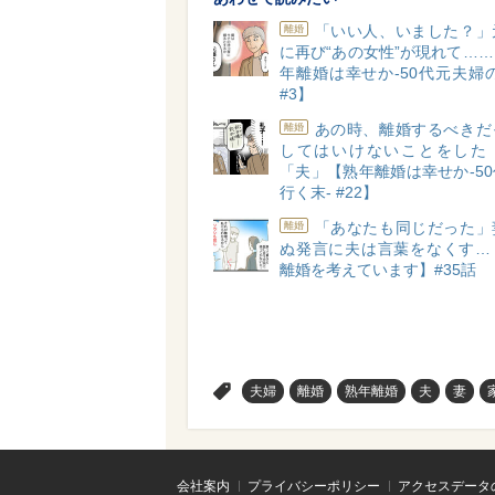
「いい人、いました？」
離婚
に再び“あの女性”が現れて…
年離婚は幸せか-50代元夫婦
#3】
あの時、離婚するべきだ
離婚
してはいけないことをした
「夫」【熟年離婚は幸せか-5
行く末- #22】
「あなたも同じだった」
離婚
ぬ発言に夫は言葉をなくす…
離婚を考えています】#35話
>
夫婦
離婚
熟年離婚
夫
妻
会社案内
プライバシーポリシー
アクセスデータ