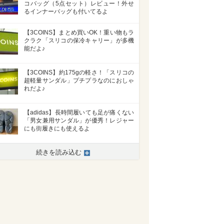
コバッグ（5点セット）レビュー！外せ
るインナーバッグも付いてるよ
【3COINS】まとめ買いOK！重い物もラ
クラク「スリコの保冷キャリー」が多機
能だよ♪
【3COINS】約175gの軽さ！「スリコの
超軽量サンダル」プチプラなのにおしゃ
れだよ♪
【adidas】長時間履いても足が痛くない
「男女兼用サンダル」が優秀！レジャー
にも街履きにも使えるよ
続きを読み込む