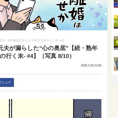
3
4
続・熟年離婚は幸せか-50代元夫婦の行く末- #4】
元夫が漏らした“心の奥底”【続・熟年
行く末- #4】（写真 8/10）
5
2026.3.20 21:50
kでシェア