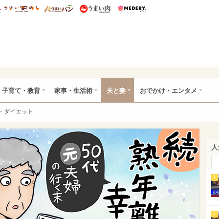
総研 ディズニー特集
mimot.
うまいめし
うまいパン
うまい肉
Medery.
ママ*
子育て・教育
家事・生活術
夫と妻
おでかけ・エンタメ
・ダイエット
人
1
2