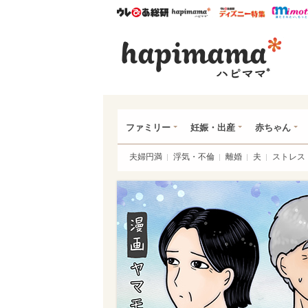
ウレぴあ総研
ハピママ*
ウレぴあ
ハピ
ファミリー
妊娠・出産
赤ちゃん
夫婦円満
浮気・不倫
離婚
夫
ストレス