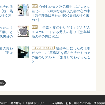
元夫の前
心優しい夫と浮気相手には“大きな
離婚
…【続・熟
差”が…。夫婦旅行を終えた妻の心の中
の行く末-
【熟年離婚は幸せか-50代夫婦の行く末-
#17】
った…！
「全部元妻のせいだ！」どんどん
離婚
「妻」と
エスカレートする元夫の怒り【熟年離
0代夫婦の
婚のその先に #11】
妻の思わ
離婚を口にしたのは妻
ストレス・ダイエット
！【実は
だった…。“再構築”を選んだ夫たちのそ
の後のリアル #3「別居してわかったこ
と」
家庭
の利用・著作権等
外部送信ポリシー
広告出稿・お取り組みのご相談・情報掲載