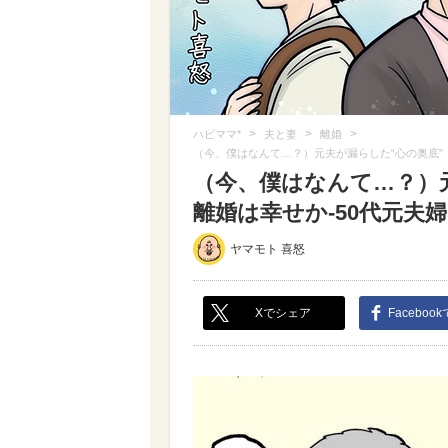
>
>
>
ハピママ*
夫と妻
離婚
（今、僕はなんて…？）元夫が漏らした“心の奥底”【
（今、僕はなんて…？）
離婚は幸せか-50代元夫婦の
ヤマモト 喜怒
Xでシェア
Faceboo