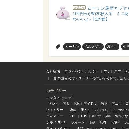
ムーミン最新カプセ
お役立ち
100円玉が約20枚入る「ミニ
わいいよ♪【全5種】
>
ムーミン
ベルメゾン
暮らし
生
会社案内
プライバシーポリシー
アクセスデータ
一般の読者の方・ユーザーの方からのお問い合わ
カテゴリー
エンタメ･テレビ
テレビ
音楽
V系
アイドル
映画
アニメ
2
ファミリー
家庭
子ども
おしゃれ
おでかけ・
ディズニー
TDL
TDS
裏ワザ・攻略
混雑予想
グルメ･料理
スイーツ
食品
飲料
お菓子
お
ライフスタイル
生活・ライフハック
お金
おで