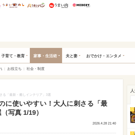
総研 ディズニー特集
mimot.
うまいめし
うまいパン
うまい肉
Medery.
ママ*
子育て・教育
家事・生活術
夫と妻
おでかけ・エンタメ
れ
お役立ち
社会・制度
人
さる「最新・癒しインテリア」3選
のに使いやすい！大人に刺さる「最
1
写真 1/19）
2026.4.28 21:40
2