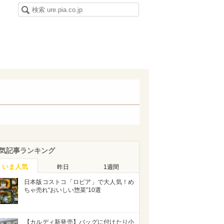
気記事ランキング
いま人気
昨日
1週間
日本版コストコ「ロピア」で大人気！め
ちゃ売れ“おいしい惣菜”10選
【カルディ新発売】バッグに付けたり小