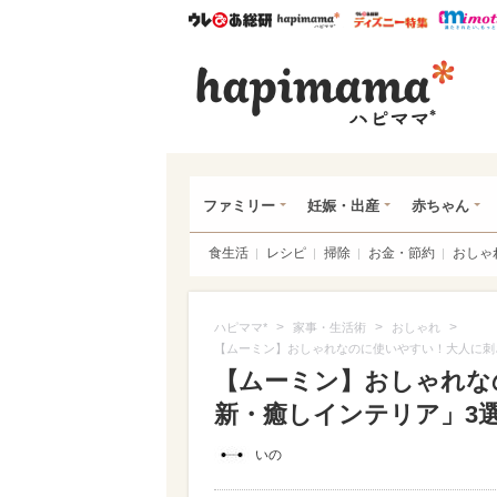
ウレぴあ総研
ハピママ*
ウレぴあ
ハピ
ファミリー
妊娠・出産
赤ちゃん
食生活
レシピ
掃除
お金・節約
おしゃ
>
>
>
ハピママ*
家事・生活術
おしゃれ
【ムーミン】おしゃれなのに使いやすい！大人に刺
【ムーミン】おしゃれな
新・癒しインテリア」3選（
いの