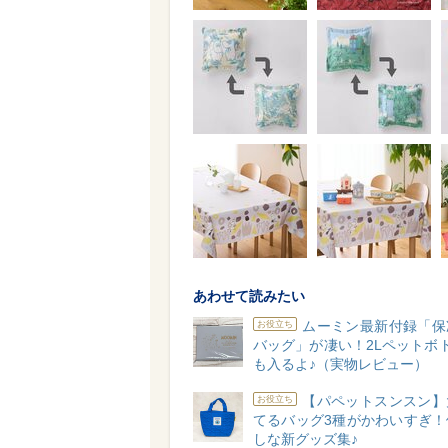
あわせて読みたい
ムーミン最新付録「保
お役立ち
バッグ」が凄い！2Lペットボ
も入るよ♪（実物レビュー）
【パペットスンスン】
お役立ち
てるバッグ3種がかわいすぎ！
しな新グッズ集♪