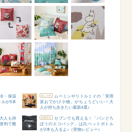
冷・保温
ムーミンやリトルミイの「実用
おしゃれ
トルが5本
派おでかけ小物」がちょうどいい！大
人が持ち歩きたい最新4選♪
大人も持
セブンでも買える！「パンどろ
お役立ち
便利で癒
ぼうのエコバッグ」は2Lペットボトル
が2本も入るよ♪（実物レビュー）