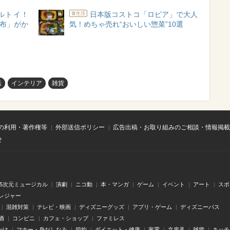
ルトイ！
日本版コストコ「ロピア」で大人
食生活
財布」がか
気！めちゃ売れ“おいしい惣菜”10選
活
インテリア
雑貨
の利用・著作権等
外部送信ポリシー
広告出稿・お取り組みのご相談・情報掲載
せ
.5次元ミュージカル
演劇
ニコ動
本・マンガ
ゲーム
イベント
アート
スポ
レジャー
混雑対策
テレビ・映画
ディズニーグッズ
アプリ・ゲーム
ディズニーパス
酒
コンビニ
カフェ・ショップ
ファミレス
かけ
マナー・身だしなみ
節約
ダイエット・健康
家電
文房具
雑貨
キッチ