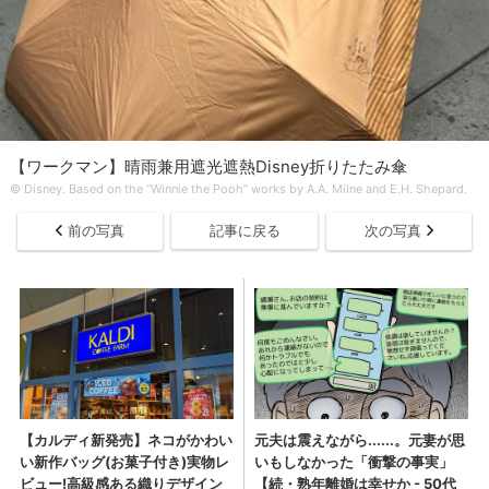
【ワークマン】晴雨兼用遮光遮熱Disney折りたたみ傘
© Disney. Based on the “Winnie the Pooh” works by A.A. Milne and E.H. Shepard.
前の写真
記事に戻る
次の写真