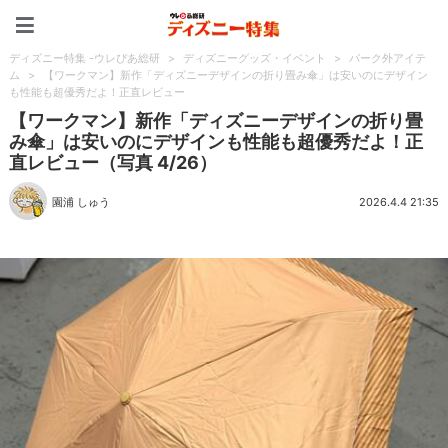
ディズニー特集 -ウレぴあ
ディズニー特集 -ウレぴあ総研
>
ディズニーグッズ・イベント
>
パーク外アイテ
ム
>
【ワークマン】新作「ディズニーデザインの折り畳み傘」は安いのにデザイン
も性能も超優秀だよ！正直レビュー
【ワークマン】新作「ディズニーデザインの折り畳
み傘」は安いのにデザインも性能も超優秀だよ！正
直レビュー（写真 4/26）
園浦 しゅう
2026.4.4 21:35