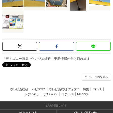
「ディズニー特集 -ウレぴあ総研」更新情報が受け取れます
ページの先頭へ
ウレぴあ総研
|
ハピママ*
|
ウレぴあ総研 ディズニー特集
|
mimot.
|
うまいめし
|
うまいパン
|
うまい肉
|
Medery.
ぴあ関連サイト
チケットぴあ
ぴあ(アプリ&Web)