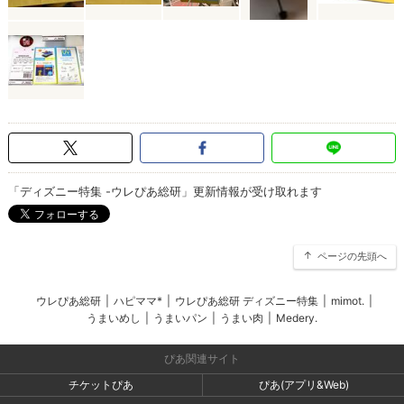
「ディズニー特集 -ウレぴあ総研」更新情報が受け取れます
ページの先頭へ
ウレぴあ総研
|
ハピママ*
|
ウレぴあ総研 ディズニー特集
|
mimot.
|
うまいめし
|
うまいパン
|
うまい肉
|
Medery.
ぴあ関連サイト
チケットぴあ
ぴあ(アプリ&Web)