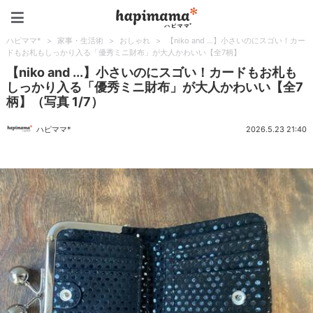
ハピママ*
ハピママ*
>
家事・生活術
>
おしゃれ
>
【niko and ...】小さいのにスゴい！カー
ドもお札もしっかり入る「優秀ミニ財布」が大人かわいい【全7柄】
【niko and ...】小さいのにスゴい！カードもお札も
しっかり入る「優秀ミニ財布」が大人かわいい【全7
柄】（写真 1/7）
ハピママ*
2026.5.23 21:40