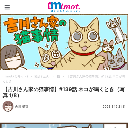
mimot.(ミモット)
mimot.(ミモット)
>
癒されたい
>
猫
>
【吉川さん家の猫事情】#139話 ネコが鳴
くとき
【吉川さん家の猫事情】#139話 ネコが鳴くとき（写
真 1/8）
吉川 景都
2026.5.19 21:11