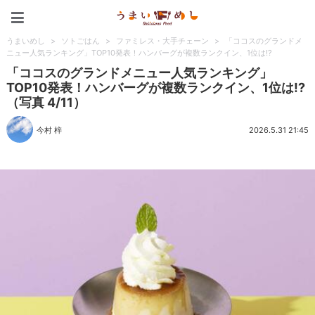
うまいめし
うまいめし
>
ソトごはん
>
ファミレス・大手チェーン
>
「ココスのグランドメ
ニュー人気ランキング」TOP10発表！ハンバーグが複数ランクイン、1位は!?
「ココスのグランドメニュー人気ランキング」
TOP10発表！ハンバーグが複数ランクイン、1位は!?
（写真 4/11）
今村 梓
2026.5.31 21:45