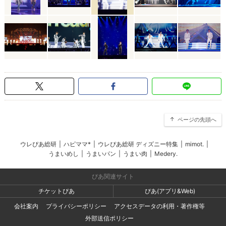
ページの先頭へ
ウレぴあ総研
|
ハピママ*
|
ウレぴあ総研 ディズニー特集
|
mimot.
|
うまいめし
|
うまいパン
|
うまい肉
|
Medery.
ぴあ関連サイト
チケットぴあ
ぴあ(アプリ&Web)
会社案内
プライバシーポリシー
アクセスデータの利用・著作権等
外部送信ポリシー