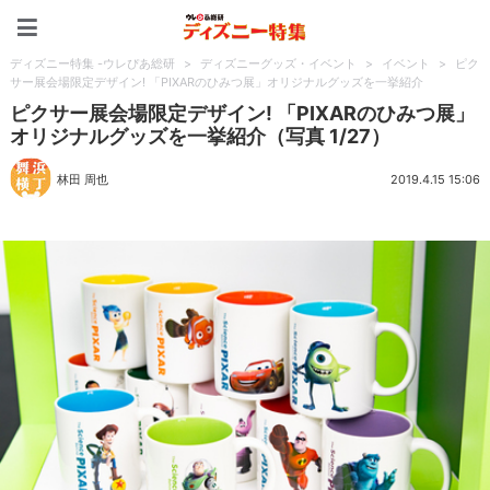
ディズニー特集 -ウレぴあ
ディズニー特集 -ウレぴあ総研
>
ディズニーグッズ・イベント
>
イベント
>
ピク
サー展会場限定デザイン! 「PIXARのひみつ展」オリジナルグッズを一挙紹介
ピクサー展会場限定デザイン! 「PIXARのひみつ展」
オリジナルグッズを一挙紹介（写真 1/27）
林田 周也
2019.4.15 15:06