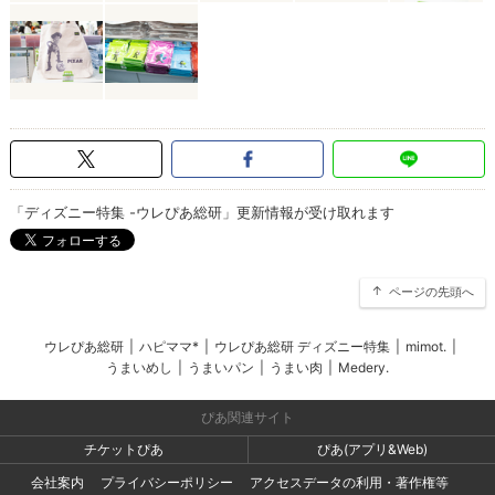
「ディズニー特集 -ウレぴあ総研」更新情報が受け取れます
ページの先頭へ
ウレぴあ総研
|
ハピママ*
|
ウレぴあ総研 ディズニー特集
|
mimot.
|
うまいめし
|
うまいパン
|
うまい肉
|
Medery.
ぴあ関連サイト
チケットぴあ
ぴあ(アプリ&Web)
会社案内
プライバシーポリシー
アクセスデータの利用・著作権等