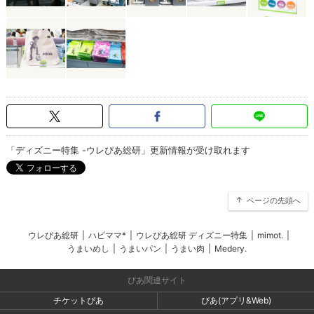
「ディズニー特集 -ウレぴあ総研」更新情報が受け取れます
ページの先頭へ
ウレぴあ総研
|
ハピママ*
|
ウレぴあ総研 ディズニー特集
|
mimot.
|
うまいめし
|
うまいパン
|
うまい肉
|
Medery.
ぴあ関連サイト
チケットぴあ
ぴあ(アプリ&Web)