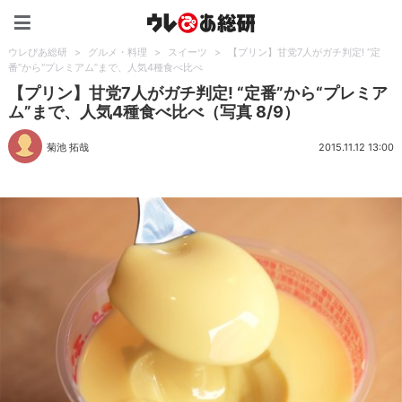
ウレぴあ総研（うれぴあ）
ウレぴあ総研
>
グルメ・料理
>
スイーツ
>
【プリン】甘党7人がガチ判定! “定
番”から“プレミアム”まで、人気4種食べ比べ
【プリン】甘党7人がガチ判定! “定番”から“プレミア
ム”まで、人気4種食べ比べ（写真 8/9）
菊池 拓哉
2015.11.12 13:00