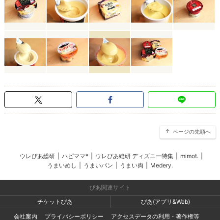
ページの先頭へ
ウレぴあ総研
|
ハピママ*
|
ウレぴあ総研 ディズニー特集
|
mimot.
|
うまいめし
|
うまいパン
|
うまい肉
|
Medery.
ぴあ関連サイト
チケットぴあ
ぴあ(アプリ&Web)
会社案内
プライバシーポリシー
アクセスデータの利用・著作権等