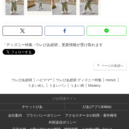
「ディズニー特集 -ウレぴあ総研」更新情報が受け取れます
ページの先頭へ
ウレぴあ総研
|
ハピママ*
|
ウレぴあ総研 ディズニー特集
|
mimot.
|
うまいめし
|
うまいパン
|
うまい肉
|
Medery.
ぴあ関連サイト
チケットぴあ
ぴあ(アプリ&Web)
会社案内
プライバシーポリシー
アクセスデータの利用・著作権等
外部送信ポリシー