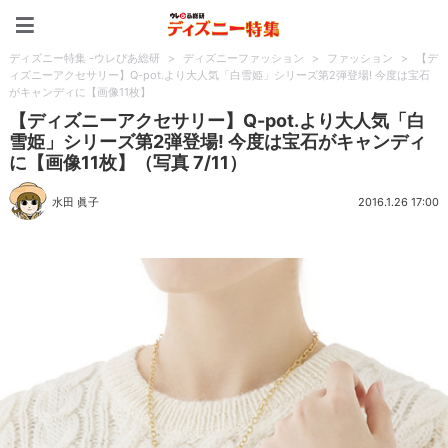
ディズニー特集 -ウレぴあ
ディズニー特集 -ウレぴあ総研
>
ディズニーファッション
>
ファッション
>
【デ
ィズニーアクセサリー】Q-pot.より大人気「白雪姫」シリーズ第2弾登場! 今度は宝石
がキャンディに【画像11枚】
【ディズニーアクセサリー】Q-pot.より大人気「白
雪姫」シリーズ第2弾登場! 今度は宝石がキャンディ
に【画像11枚】（写真 7/11）
水田 眞子
2016.1.26 17:00