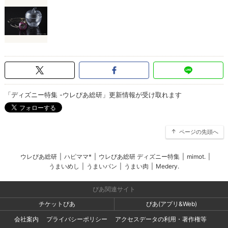
「ディズニー特集 -ウレぴあ総研」更新情報が受け取れます
ページの先頭へ
ウレぴあ総研
|
ハピママ*
|
ウレぴあ総研 ディズニー特集
|
mimot.
|
うまいめし
|
うまいパン
|
うまい肉
|
Medery.
ぴあ関連サイト
チケットぴあ
ぴあ(アプリ&Web)
会社案内
プライバシーポリシー
アクセスデータの利用・著作権等