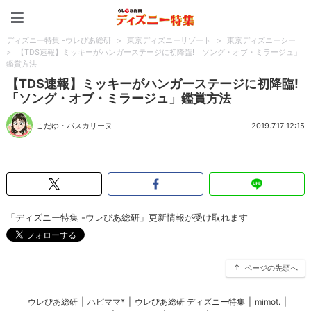
ディズニー特集 -ウレぴあ
ディズニー特集 -ウレぴあ総研
>
東京ディズニーリゾート
>
東京ディズニーシー
>
【TDS速報】ミッキーがハンガーステージに初降臨!「ソング・オブ・ミラージュ」
鑑賞方法
【TDS速報】ミッキーがハンガーステージに初降臨!
「ソング・オブ・ミラージュ」鑑賞方法
こだゆ・パスカリーヌ
2019.7.17 12:15
「ディズニー特集 -ウレぴあ総研」更新情報が受け取れます
ページの先頭へ
ウレぴあ総研
|
ハピママ*
|
ウレぴあ総研 ディズニー特集
|
mimot.
|