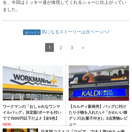
を、今回はミッキー達が体現してくれるショーに仕上がってい
ました。
気になるストーリーは次ページへ!
次ページ
1
2
3
»