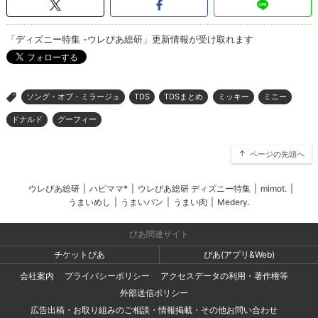
「ディズニー特集 -ウレぴあ総研」更新情報が受け取れます
ソング・オブ・ミラージュ
TDS
TDSまとめ
ミッキー
ミニー
>
ドナルド
グーフィー
ページの先頭へ
ウレぴあ総研
|
ハピママ*
|
ウレぴあ総研 ディズニー特集
|
mimot.
|
うまいめし
|
うまいパン
|
うまい肉
|
Medery.
ぴあ関連サイト
チケットぴあ
ぴあ(アプリ&Web)
会社案内
プライバシーポリシー
アクセスデータの利用・著作権等
外部送信ポリシー
広告出稿・お取り組みのご相談・情報掲載・その他お問い合わせ