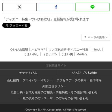
「ディズニー特集 -ウレぴあ総研」更新情報が受け取れます
ページの先頭へ
ウレぴあ総研
|
ハピママ*
|
ウレぴあ総研 ディズニー特集
|
mimot.
|
うまいめし
|
うまいパン
|
うまい肉
|
Medery.
ぴあ関連サイト
チケットぴあ
ぴあ(アプリ&Web)
会社案内
プライバシーポリシー
アクセスデータの利用・著作権等
外部送信ポリシー
広告出稿・お取り組みのご相談・情報掲載・その他お問い合わせ
一般の読者の方・ユーザーの方からのお問い合わせ
Copyright (C) PIA Corporation. All Rights Reserved.