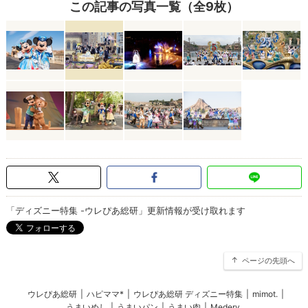
この記事の写真一覧（全9枚）
「ディズニー特集 -ウレぴあ総研」更新情報が受け取れます
ページの先頭へ
ウレぴあ総研
|
ハピママ*
|
ウレぴあ総研 ディズニー特集
|
mimot.
|
うまいめし
|
うまいパン
|
うまい肉
|
Medery.