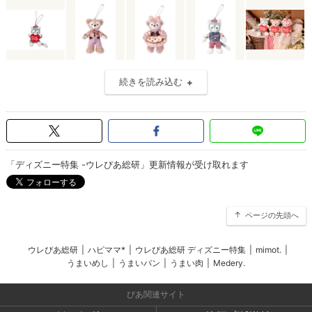
続きを読み込む
「ディズニー特集 -ウレぴあ総研」更新情報が受け取れます
ページの先頭へ
ウレぴあ総研
|
ハピママ*
|
ウレぴあ総研 ディズニー特集
|
mimot.
|
うまいめし
|
うまいパン
|
うまい肉
|
Medery.
ぴあ関連サイト