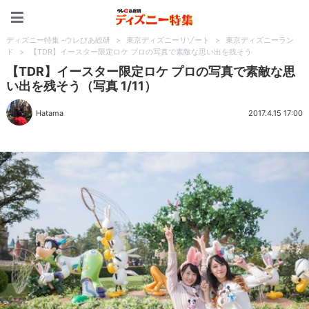
ディズニー特集 -ウレぴあ
ディズニー特集 -ウレぴあ総研
>
東京ディズニーリゾート
>
東京ディズニーラン
ド
>
【TDR】イースター限定ロケ プロの写真で素敵な思い出を残そう
【TDR】イースター限定ロケ プロの写真で素敵な思
い出を残そう（写真 1/11）
Hatama
2017.4.15 17:00