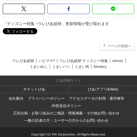
「ディズニー特集 -ウレぴあ総研」更新情報が受け取れます
ページの先頭へ
ウレぴあ総研
|
ハピママ*
|
ウレぴあ総研 ディズニー特集
|
mimot.
|
うまいめし
|
うまいパン
|
うまい肉
|
Medery.
ぴあ関連サイト
チケットぴあ
ぴあ(アプリ&Web)
会社案内
プライバシーポリシー
アクセスデータの利用・著作権等
外部送信ポリシー
広告出稿・お取り組みのご相談・情報掲載・その他お問い合わせ
一般の読者の方・ユーザーの方からのお問い合わせ
Copyright (C) PIA Corporation. All Rights Reserved.