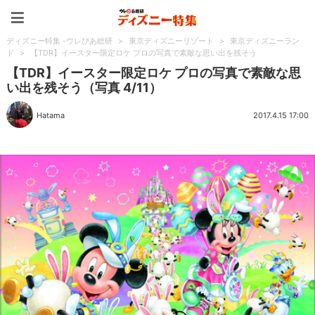
ディズニー特集 -ウレぴあ
ディズニー特集 -ウレぴあ総研
>
東京ディズニーリゾート
>
東京ディズニーラン
ド
>
【TDR】イースター限定ロケ プロの写真で素敵な思い出を残そう
【TDR】イースター限定ロケ プロの写真で素敵な思
い出を残そう（写真 4/11）
Hatama
2017.4.15 17:00