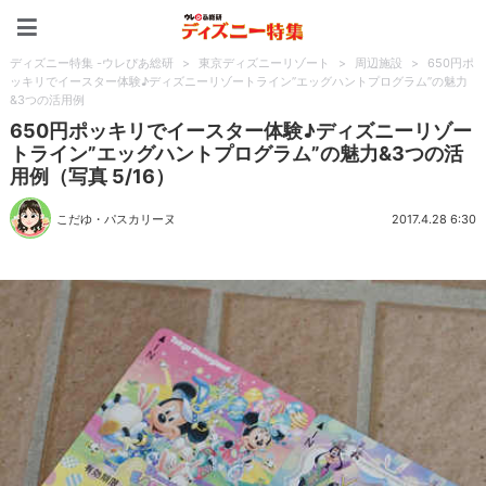
ディズニー特集 -ウレぴあ
ディズニー特集 -ウレぴあ総研
>
東京ディズニーリゾート
>
周辺施設
>
650円ポ
ッキリでイースター体験♪ディズニーリゾートライン”エッグハントプログラム”の魅力
&3つの活用例
650円ポッキリでイースター体験♪ディズニーリゾー
トライン”エッグハントプログラム”の魅力&3つの活
用例（写真 5/16）
こだゆ・パスカリーヌ
2017.4.28 6:30