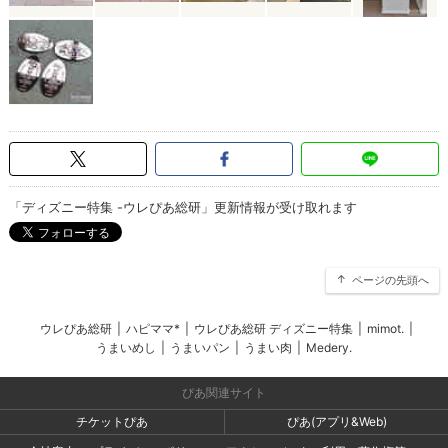
「ディズニー特集 -ウレぴあ総研」更新情報が受け取れます
ページの先頭へ
ウレぴあ総研
|
ハピママ*
|
ウレぴあ総研 ディズニー特集
|
mimot.
|
うまいめし
|
うまいパン
|
うまい肉
|
Medery.
ぴあ関連サイト
チケットぴあ
ぴあ(アプリ&Web)