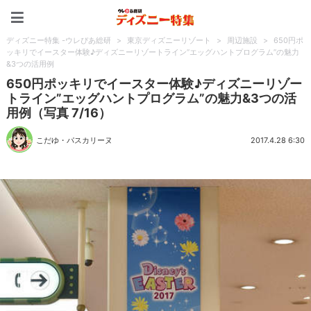
ディズニー特集 -ウレぴあ
ディズニー特集 -ウレぴあ総研
>
東京ディズニーリゾート
>
周辺施設
>
650円ポ
ッキリでイースター体験♪ディズニーリゾートライン”エッグハントプログラム”の魅力
&3つの活用例
650円ポッキリでイースター体験♪ディズニーリゾー
トライン”エッグハントプログラム”の魅力&3つの活
用例（写真 7/16）
こだゆ・パスカリーヌ
2017.4.28 6:30