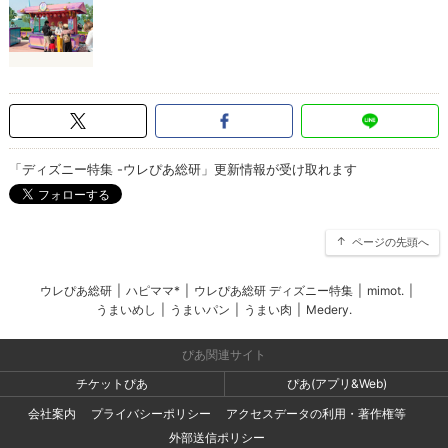
「ディズニー特集 -ウレぴあ総研」更新情報が受け取れます
ページの先頭へ
ウレぴあ総研
|
ハピママ*
|
ウレぴあ総研 ディズニー特集
|
mimot.
|
うまいめし
|
うまいパン
|
うまい肉
|
Medery.
ぴあ関連サイト
チケットぴあ
ぴあ(アプリ&Web)
会社案内
プライバシーポリシー
アクセスデータの利用・著作権等
外部送信ポリシー