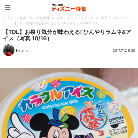
ディズニー特集 -ウレぴあ
ディズニー特集 -ウレぴあ総研
>
東京ディズニーリゾート
>
東京ディズニーラン
ド
>
【TDL】お祭り気分が味わえる! ひんやりラムネ&アイス
【TDL】お祭り気分が味わえる! ひんやりラムネ&ア
イス（写真 10/16）
Hatama
2017.7.12 6:30