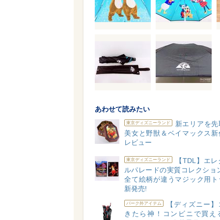
あわせて読みたい
新エリアを先
東京ディズニーランド
美女と野獣＆ベイマックス新
レビュー
【TDL】エ
東京ディズニーランド
ルパレードの実質コレクション
全て絵柄が違うマジック用ト
新発売!
【ディズニー】
パーク外アイテム
きたら神！コンビニで買え