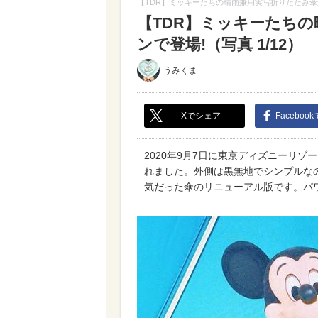
【TDR】ミッキーたちの晴雨兼用実写折りたたみ傘
【TDR】ミッキーたち
ンで登場!（写真 1/12）
うみくま
Xでシェア
Faceboo
2020年9月7日に東京ディズニーリ
れました。外側は黒無地でシンプルなの
気だった傘のリニューアル版です。パ