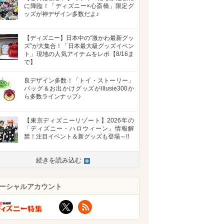
に降臨！「ディズニー×心斎橋」限定グ
ッズが神デザイン多数だよ♪
【ディズニー】日本中の“激かわ最新グッ
ズ”が大集合！「日本最大級グッズイベン
ト」現地の人気アイテムをレポ【8/16ま
で】
良デザイン多数！「トイ・ストーリー」
バッグ＆お出かけグッズがillusie300か
ら多数ラインナップ♪
【東京ディズニーリゾート】2026年の
「ディズニー・ハロウィーン」情報解
禁！注目イベント＆新グッズも登場～!!
続きを読み込む
ーシャルアカウント
X
RSS