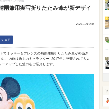
が新デザインで登場!
の晴雨兼用実写折りたたみ傘が新デザイ
3
2020.9.20 6:30
4
kでシェア
ゾートでミッキー＆フレンズの晴雨兼用折りたたみ傘が発売さ
に、内側は迫力のキャラクター! 2017年に発売されて大人
5
ワーアップした魅力をご紹介します。
ソ