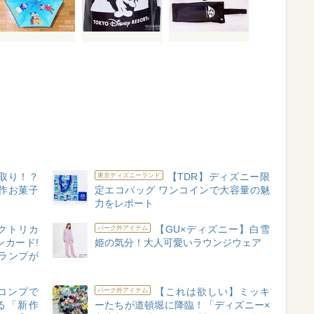
取り！？
【TDR】ディズニー限
東京ディズニーランド
作お菓子
定エコバッグ ワンコインで大容量の魅
力をレポート
レクトリカ
【GU×ディズニー】白雪
パーク外アイテム
カード!
姫の気分！大人可愛いラウンジウェア
ランプが
コンプで
【これは欲しい】ミッキ
パーク外アイテム
る「新作
ーたちが道頓堀に降臨！「ディズニー×