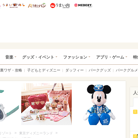
総研 ディズニー特集
mimot.
うまいめし
うまいパン
うまい肉
Medery.
ズニー特集 -ウレぴあ総研
音楽
グッズ・イベント
ファッション
アプリ・ゲーム
特
裏ワザ・攻略
子どもとディズニー
ダッフィー
パークグッズ
パークグルメ
人
1
>
>
リゾート
東京ディズニーランド
2