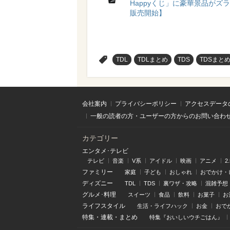
Happyくじ」に豪華景品がズラリ
販売開始】
>
TDL
TDLまとめ
TDS
TDSまと
会社案内
プライバシーポリシー
アクセスデータ
一般の読者の方・ユーザーの方からのお問い合わ
カテゴリー
エンタメ･テレビ
テレビ
音楽
V系
アイドル
映画
アニメ
2
ファミリー
家庭
子ども
おしゃれ
おでかけ・
ディズニー
TDL
TDS
裏ワザ・攻略
混雑予想
グルメ･料理
スイーツ
食品
飲料
お菓子
お
ライフスタイル
生活・ライフハック
お金
おで
特集
・
連載
・
まとめ
特集『おいしいウチごはん』