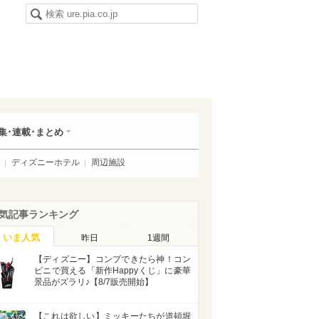
集･連載･まとめ
ディズニーホテル
周辺施設
気記事ランキング
いま人気
昨日
1週間
【ディズニー】コンプできたら神！コン
ビニで買える「新作Happyくじ」に豪華
景品がズラリ♪【8/7販売開始】
【これは欲しい】ミッキーたちが道頓堀