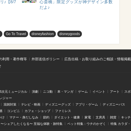
♪【8/7
心斎橋」限定グッズが神デザイン多数
だよ♪
め
Go To Travel
disneyfashion
disneygoods
の利用・著作権等
外部送信ポリシー
広告出稿・お取り組みのご相談・情報掲載
せ
.5次元ミュージカル
演劇
ニコ動
本・マンガ
ゲーム
イベント
アート
スポ
レジャー
混雑対策
テレビ・映画
ディズニーグッズ
アプリ・ゲーム
ディズニーパス
酒
コンビニ
カフェ・ショップ
ファミレス
かけ
マナー・身だしなみ
節約
ダイエット・健康
家電
文房具
雑貨
キッチ
〜シェアしたくなる〜 至福な体験・旅特集
ペット特集：ウチのかぞく
特集 カラダ