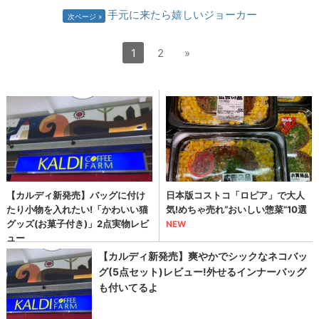
手元に来たら嬉しいジョーカー
次ページ
1
2
»