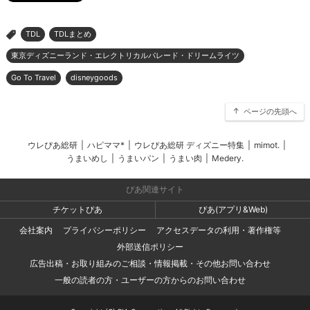
TDL
TDLまとめ
>
東京ディズニーランド・エレクトリカルパレード・ドリームライツ
Go To Travel
disneygoods
ページの先頭へ
ウレぴあ総研
|
ハピママ*
|
ウレぴあ総研 ディズニー特集
|
mimot.
|
うまいめし
|
うまいパン
|
うまい肉
|
Medery.
ぴあ関連サイト
チケットぴあ
ぴあ(アプリ&Web)
会社案内
プライバシーポリシー
アクセスデータの利用・著作権等
外部送信ポリシー
広告出稿・お取り組みのご相談・情報掲載・その他お問い合わせ
一般の読者の方・ユーザーの方からのお問い合わせ