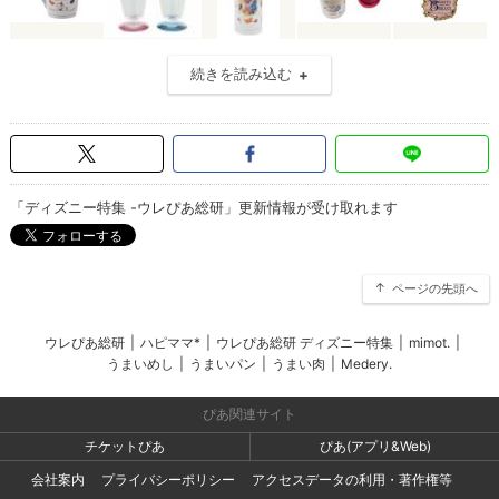
続きを読み込む
「ディズニー特集 -ウレぴあ総研」更新情報が受け取れます
ページの先頭へ
ウレぴあ総研
|
ハピママ*
|
ウレぴあ総研 ディズニー特集
|
mimot.
|
うまいめし
|
うまいパン
|
うまい肉
|
Medery.
ぴあ関連サイト
チケットぴあ
ぴあ(アプリ&Web)
会社案内
プライバシーポリシー
アクセスデータの利用・著作権等