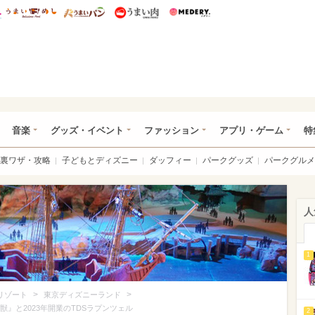
総研 ディズニー特集
mimot.
うまいめし
うまいパン
うまい肉
Medery.
ズニー特集 -ウレぴあ総研
音楽
グッズ・イベント
ファッション
アプリ・ゲーム
特
裏ワザ・攻略
子どもとディズニー
ダッフィー
パークグッズ
パークグルメ
人
1
>
>
リゾート
東京ディズニーランド
獣』と2023年開業のTDSラプンツェル
2