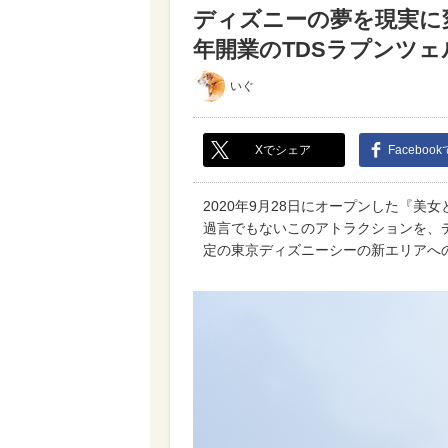
ディズニーの夢を現実に変
年開業のTDSラプンツェル
いぐ
Xでシェア
Faceboo
2020年9月28日にオープンした『美
過言でもないこのアトラクションを、デ
定の東京ディズニーシーの新エリアへ