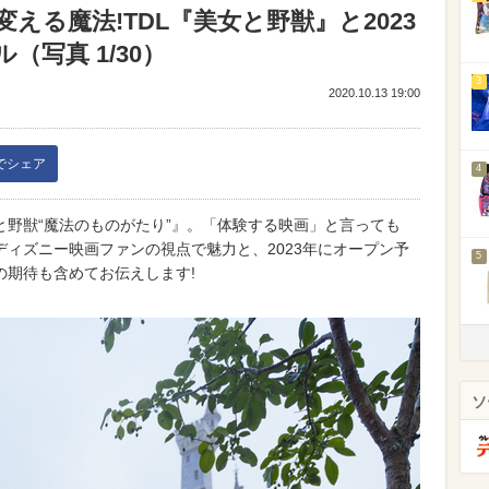
える魔法!TDL『美女と野獣』と2023
（写真 1/30）
3
2020.10.13 19:00
kでシェア
4
女と野獣“魔法のものがたり”』。「体験する映画」と言っても
ィズニー映画ファンの視点で魅力と、2023年にオープン予
5
の期待も含めてお伝えします!
ソ