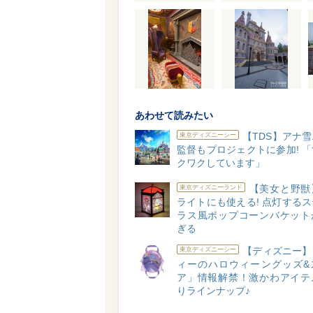
あわせて読みたい
【TDS】アナ
東京ディズニーシー
監督もプロジェクトに参加! 
クワクしています」
【美女と野獣
東京ディズニーランド
ライトにも使える! 点灯する
ラス風ポップコーンバケット
ぎる
【ディズニー】
東京ディズニーシー
ィーのハロウィーングッズ&
ア」情報解禁！激かわアイテ
りラインナップ♪