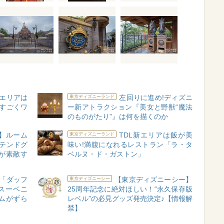
雪エリアは
左回りに進め!ディズニ
東京ディズニーランド
「すごくワ
ー新アトラクション『美女と野獣“魔法
のものがたり”』は何を描くのか
】ルーム
TDL新エリアは飯が美
東京ディズニーランド
ステンドグ
味い!満腹になれるレストラン「ラ・タ
が素敵す
ベルヌ・ド・ガストン」
「ダッフ
【東京ディズニーシー】
東京ディズニーシー
スーベニ
25周年記念に絶対ほしい！“永久保存版
ムがずら
レベル”の必見グッズ発売決定♪【情報解
禁】