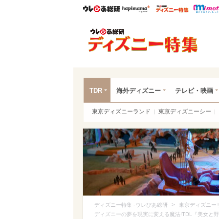
ウレぴあ総研
ハピママ*
ウレぴあ
ディ
TDR
海外ディズニー
テレビ・映画
東京ディズニーランド
東京ディズニーシー
>
ディズニー特集 -ウレぴあ総研
東京ディズニー
ディズニーの夢を現実に変える魔法!TDL『美女と野