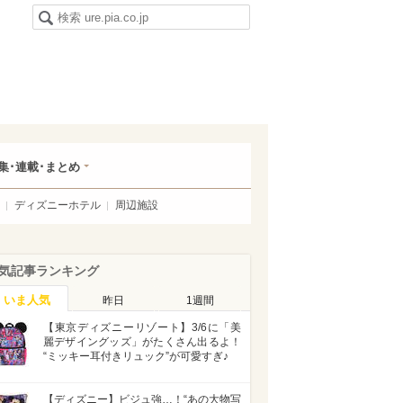
集･連載･まとめ
ディズニーホテル
周辺施設
気記事ランキング
いま人気
昨日
1週間
【東京ディズニーリゾート】3/6に「美
麗デザイングッズ」がたくさん出るよ！
“ミッキー耳付きリュック”が可愛すぎ♪
【ディズニー】ビジュ強…！“あの大物写