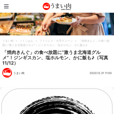
うまい肉
うまい肉
>
ソトごはん
>
ファミレス・大手チェーン
>
「焼肉きんぐ」の食べ放
題に“激うま北海道グルメ”！ジンギスカン、塩ホルモン、かに飯も♪
「焼肉きんぐ」の食べ放題に“激うま北海道グル
メ”！ジンギスカン、塩ホルモン、かに飯も♪（写真
11/12）
うまい肉
2020.12.31 11:00