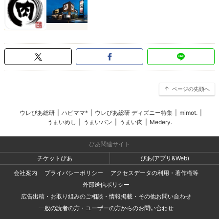
ページの先頭へ
ウレぴあ総研
|
ハピママ*
|
ウレぴあ総研 ディズニー特集
|
mimot.
|
うまいめし
|
うまいパン
|
うまい肉
|
Medery.
ぴあ関連サイト
チケットぴあ
ぴあ(アプリ&Web)
会社案内
プライバシーポリシー
アクセスデータの利用・著作権等
外部送信ポリシー
広告出稿・お取り組みのご相談・情報掲載・その他お問い合わせ
一般の読者の方・ユーザーの方からのお問い合わせ