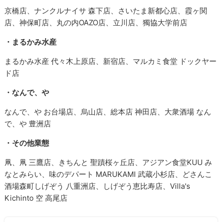
京橋店、ナンクルナイサ 森下店、さいたま新都心店、霞ヶ関
店、神保町店、丸の内OAZO店、立川店、獨協大学前店
・まるかみ水産
まるかみ水産 代々木上原店、新宿店、マルカミ食堂 ドックヤー
ド店
・なんで、や
なんで、や お台場店、烏山店、総本店 神田店、大衆酒場 なん
で、や 豊洲店
・その他業態
凧、凧 三鷹店、きちんと 聖蹟桜ヶ丘店、アジアン食堂KUU み
なとみらい、味のデパート MARUKAMI 武蔵小杉店、どさんこ
酒場森町しげぞう 八重洲店、しげぞう恵比寿店、Villa's
Kichinto 空 高尾店