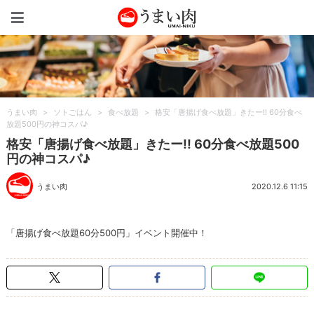
うまい肉
うまい肉
>
ソトごはん
>
食べ放題
>
格安「唐揚げ食べ放題」きたー!! 60分食べ
放題500円の神コスパ♪
格安「唐揚げ食べ放題」きたー!! 60分食べ放題500
円の神コスパ♪
うまい肉
2020.12.6 11:15
「唐揚げ食べ放題60分500円」イベント開催中！