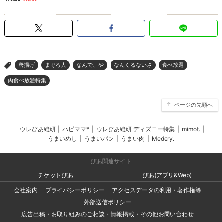
唐揚げ
まぐろ人
なんで、や
なんくるないさ
食べ放題
>
肉食べ放題特集
ページの先頭へ
ウレぴあ総研
|
ハピママ*
|
ウレぴあ総研 ディズニー特集
|
mimot.
|
うまいめし
|
うまいパン
|
うまい肉
|
Medery.
ぴあ関連サイト
チケットぴあ
ぴあ(アプリ&Web)
会社案内
プライバシーポリシー
アクセスデータの利用・著作権等
外部送信ポリシー
広告出稿・お取り組みのご相談・情報掲載・その他お問い合わせ